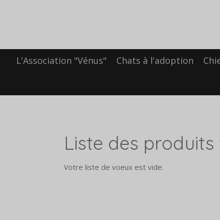
Passer
au
contenu
principal
L'Association "Vénus"
Chats à l'adoption
Chi
Liste des produits
Votre liste de voeux est vide.