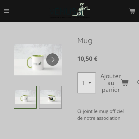
Passer
au
contenu
principal
Mug
10,50 €
Ajouter
au
panier
Ci-joint le mug officiel
de notre association